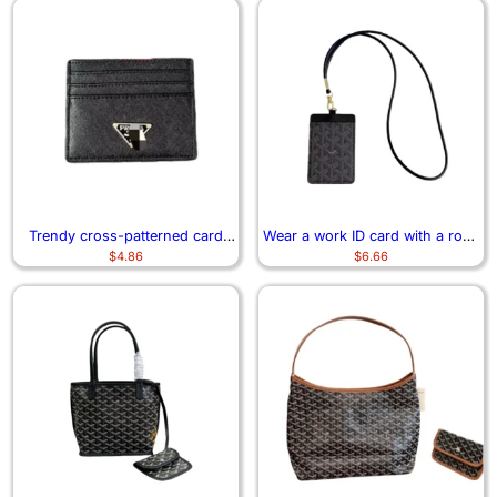
Trendy cross-patterned card
Wear a work ID card with a rope
$
4.86
$
6.66
case 0301
and neck 7163