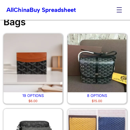
AllChinaBuy Spreadsheet
Bags
Skip
to
content
19 OPTIONS
8 OPTIONS
$
6.00
$
15.00