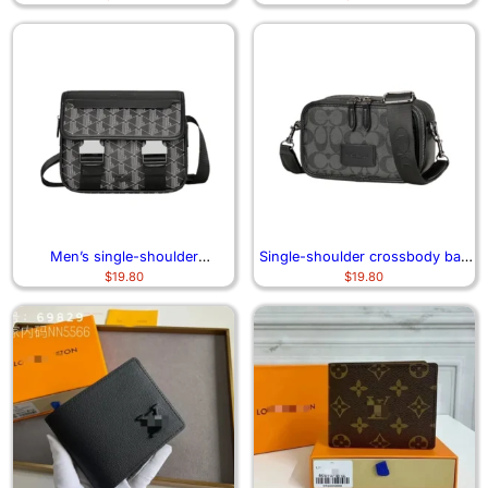
Men’s single-shoulder
Single-shoulder crossbody bag
$
19.80
$
19.80
crossbody bag 6994
and small backpack 1106