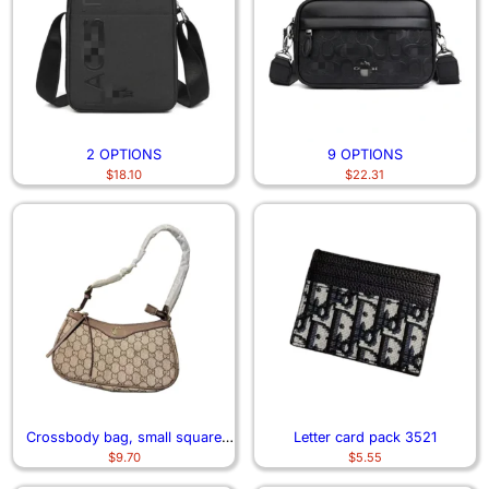
2 OPTIONS
9 OPTIONS
$
18.10
$
22.31
Crossbody bag, small square
Letter card pack 3521
$
9.70
$
5.55
bag 6746