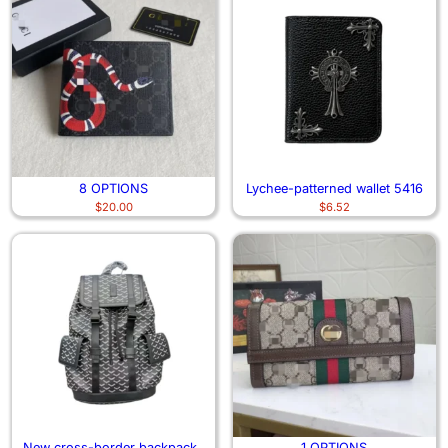
8 OPTIONS
Lychee-patterned wallet 5416
$
20.00
$
6.52
New cross-border backpacks
1 OPTIONS